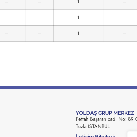
–
–
1
–
–
–
1
–
–
–
1
–
YOLDAŞ GRUP MERKEZ
Fettah Başaran cad. No: 89 
Tuzla İSTANBUL
İletişim Bilgileri: