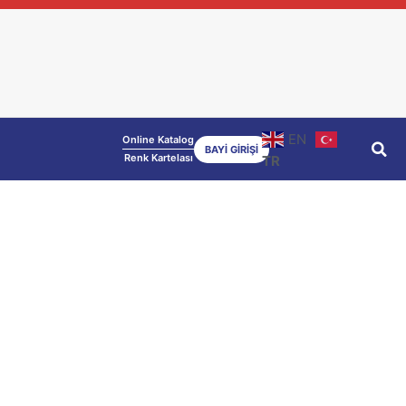
EN
Online Katalog
BAYİ GİRİŞİ
Renk Kartelası
TR