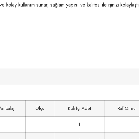
olay kullanım sunar, sağlam yapısı ve kalitesi ile işinizi kolaylaştır
Ambalaj
Ölçü
Koli İçi Adet
Raf Ömrü
–
–
1
–