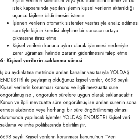
kişisel verilerin silinmesini veya yok edilmesini isteme ve bu
istek kapsamında yapılan işlemin kişisel verilerin aktarıldığı
üçüncü kişilere bildirilmesini isteme
İşlenen verilerin otomatik sistemler vasıtasıyla analiz edilmesi
suretiyle kişinin kendisi aleyhine bir sonucun ortaya
çıkmasına itiraz etme
Kişisel verilerin kanuna aykırı olarak işlenmesi nedeniyle
zarar uğraması halinde zararın giderilmesini talep etme
6- Kişisel verilerin saklanma süresi
İş bu aydınlatma metninde anılan kanallar vasıtasıyla YOLDAŞ
ENDÜSTRİ ile paylaşmış olduğunuz kişisel veriler, 6698 sayılı
Kişisel verilerin korunması kanunu ve ilgili mevzuatta süre
öngörülmüş ise , öngörülen sürelere uygun olarak saklanacaktır.
Kanun ve ilgili mevzuatta süre öngörülmüş ise anılan sürenin sona
ermesi akabinde veya herhangi bir süre öngörülmemiş olması
durumunda yapılacak işlemler YOLDAŞ ENDÜSTRİ Kişisel veri
saklama ve imha politikasında belirtilmiştir.
6698 sayılı Kişisel verilerin korunması kanunu’nun ”Veri