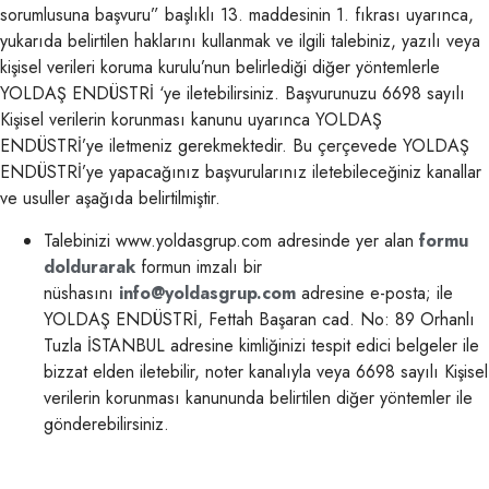
sorumlusuna başvuru” başlıklı 13. maddesinin 1. fıkrası uyarınca,
yukarıda belirtilen haklarını kullanmak ve ilgili talebiniz, yazılı veya
kişisel verileri koruma kurulu’nun belirlediği diğer yöntemlerle
YOLDAŞ ENDÜSTRİ ‘ye iletebilirsiniz. Başvurunuzu 6698 sayılı
Kişisel verilerin korunması kanunu uyarınca YOLDAŞ
ENDÜSTRİ’ye iletmeniz gerekmektedir. Bu çerçevede YOLDAŞ
ENDÜSTRİ’ye yapacağınız başvurularınız iletebileceğiniz kanallar
ve usuller aşağıda belirtilmiştir.
Talebinizi www.yoldasgrup.com adresinde yer alan
formu
doldurarak
formun imzalı bir
nüshasını
info@yoldasgrup.com
adresine e-posta; ile
YOLDAŞ ENDÜSTRİ, Fettah Başaran cad. No: 89 Orhanlı
Tuzla İSTANBUL adresine kimliğinizi tespit edici belgeler ile
bizzat elden iletebilir, noter kanalıyla veya 6698 sayılı Kişisel
verilerin korunması kanununda belirtilen diğer yöntemler ile
gönderebilirsiniz.