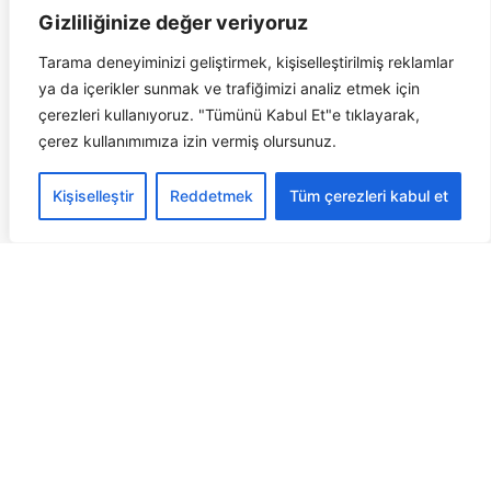
Fax :
+90 (216) 466 49 50
Gizliliğinize değer veriyoruz
E-mail:
info@yoldasgrup.com
Tarama deneyiminizi geliştirmek, kişiselleştirilmiş reklamlar
ya da içerikler sunmak ve trafiğimizi analiz etmek için
YOLDAŞ GRUP FABRİKA
çerezleri kullanıyoruz. "Tümünü Kabul Et"e tıklayarak,
İTOB Osb. 10034 Sk. No:3
çerez kullanımımıza izin vermiş olursunuz.
Menderes – İZMİR
İletişim Bilgileri:
Kişiselleştir
Reddetmek
Tüm çerezleri kabul et
Tel :
+90 (216) 466 49 49
Fax :
+90 (216) 466 49 50
E-mail:
info@yoldasgrup.com
Tüm Hakları Saklıdır @ 2024 Yoldaş Grup
Kişisel Verilerin Korunması
Çerez Politikası
Müşteri Destek