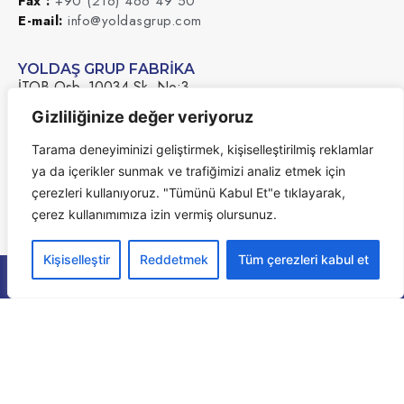
Fax :
+90 (216) 466 49 50
E-mail:
info@yoldasgrup.com
YOLDAŞ GRUP FABRİKA
İTOB Osb. 10034 Sk. No:3
Menderes – İZMİR
Gizliliğinize değer veriyoruz
İletişim Bilgileri:
Tarama deneyiminizi geliştirmek, kişiselleştirilmiş reklamlar
Tel :
+90 (216) 466 49 49
ya da içerikler sunmak ve trafiğimizi analiz etmek için
Fax :
+90 (216) 466 49 50
çerezleri kullanıyoruz. "Tümünü Kabul Et"e tıklayarak,
E-mail:
info@yoldasgrup.com
çerez kullanımımıza izin vermiş olursunuz.
Kişiselleştir
Reddetmek
Tüm çerezleri kabul et
Tüm Hakları Saklıdır @ 2024 Yoldaş Grup
Kişisel Verilerin Korunması
Çerez Politikası
Müşteri Destek
Sertifikalar